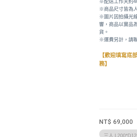
※配送工作天約4
※商品尺寸皆為人
※圖片因拍攝光
響，商品以實品
貨。
※運費另計，請
【歡迎填寫底
務】
NT$ 69,000