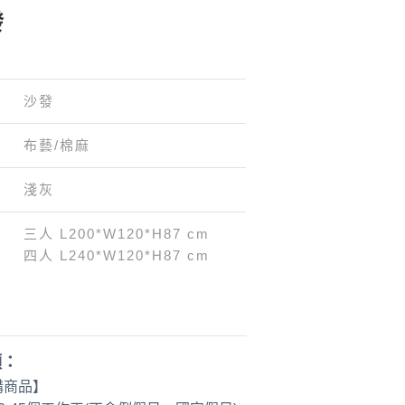
發
沙發
布藝/棉麻
淺灰
三人 L200*W120*H87 cm
四人 L240*W120*H87 cm
項：
購商品】