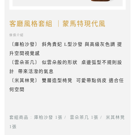
客廳風格套組 ｜蒙馬特現代風
傢俱介紹
〔庫柏沙發〕
斜角貴妃 L型沙發 與高級灰色調 提
升空間視覺感
〔雲朵茶几〕 似雲朵般的形狀 桌邊弧型不規則設
計 帶來活潑的氣息
〔米其林凳〕
雙層造型椅凳 可愛帶點俏皮 適合任
何空間
套組商品 : 庫柏沙發 1張 / 雲朵茶几 1張 / 米其林凳
1張